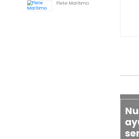
Flete Marítimo
Nu
ayu
se