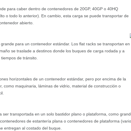
rande para caber dentro de contenedores de 20GP, 40GP o 40HQ
to o todo lo anterior). En cambio, esta carga se puede transportar de
ontenedor abierto.
o grande para un contenedor estándar. Los flat racks se transportan en
maño se traslade a destinos donde los buques de carga rodada y a
 tiempos de tránsito.
ciones horizontales de un contenedor estándar, pero por encima de la
r, como maquinaria, láminas de vidrio, material de construcción o
il.
 ser transportada en un solo bastidor plano o plataforma, como gran
n contenedores de estantería plana o contenedores de plataforma (vari
se entregan al costado del buque.