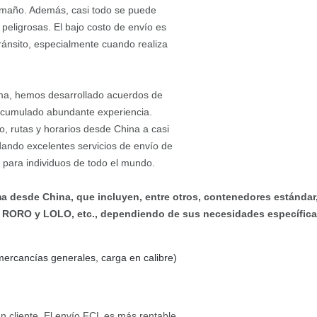
tamaño. Además, casi todo se puede
peligrosas. El bajo costo de envío es
tránsito, especialmente cuando realiza
ima, hemos desarrollado acuerdos de
s acumulado abundante experiencia.
o, rutas y horarios desde China a casi
dando excelentes servicios de envío de
para individuos de todo el mundo.
a desde China, que incluyen, entre otros, contenedores estándar
vío RORO y LOLO, etc., dependiendo de sus necesidades específica
ercancías generales, carga en calibre)
 cliente. El envío FCL es más rentable.