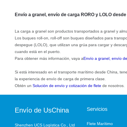
Envío a granel, envío de carga RORO y LOLO desde
La carga a granel son productos transportados a granel y alma
Los buques roll-on, roll-off son buques diseñados para transp
despegue (LOLO), que utilizan una grúa para cargar y descar
cuando está en el puerto.
Para obtener más información, vaya a
Envío a granel, envío 
Si está interesado en el transporte marítimo desde China, ten
la experiencia de envío de carga de primera clase.
Obtén un
Solución de envío y cotización de flete
de nosotros.
Envío de UsChina
Servicios
Flete Marítimo
Shenzhen UCS Logística Co., Ltd