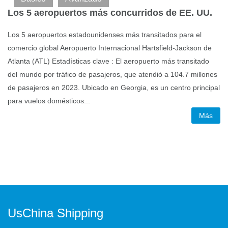
Los 5 aeropuertos más concurridos de EE. UU.
L
Los 5 aeropuertos estadounidenses más transitados para el
Lo
na
comercio global Aeropuerto Internacional Hartsfield-Jackson de
in
an
Atlanta (ATL) Estadísticas clave : El aeropuerto más transitado
cl
del mundo por tráfico de pasajeros, que atendió a 104.7 millones
ma
de pasajeros en 2023. Ubicado en Georgia, es un centro principal
Es
para vuelos domésticos...
de
Más
UsChina Shipping