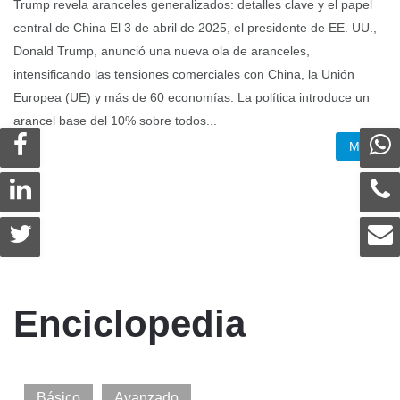
Trump revela aranceles generalizados: detalles clave y el papel
Lo
central de China El 3 de abril de 2025, el presidente de EE. UU.,
al
Donald Trump, anunció una nueva ola de aranceles,
en
intensificando las tensiones comerciales con China, la Unión
ria
in
Europea (UE) y más de 60 economías. La política introduce un
e
da
arancel base del 10% sobre todos...
af
Más
Enciclopedia
Básico
Avanzado