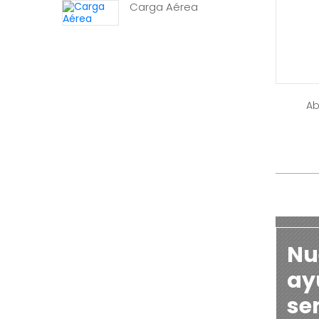
Carga Aérea
Ab
Nu
ayu
se