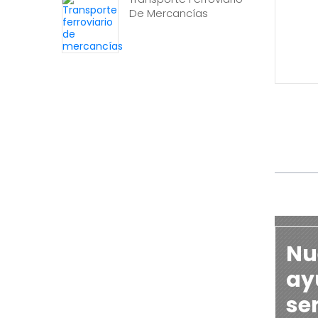
De Mercancías
Nu
ayu
se