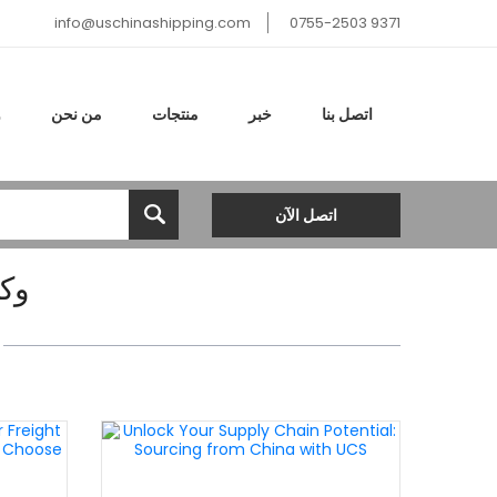
info@uschinashipping.com
0755-2503 9371
اتصل بنا
خبر
منتجات
من نحن
و
اتصل الآن
وك