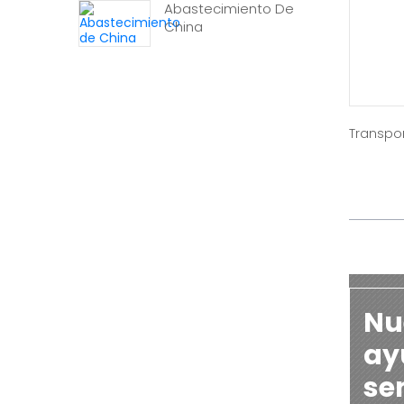
Abastecimiento De
China
Transpor
Nu
ayu
se