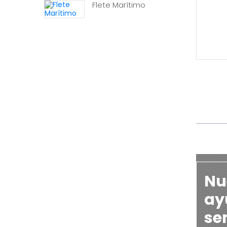
Flete Marítimo
Nu
ayu
se