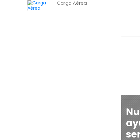
Carga Aérea
Nu
ayu
se