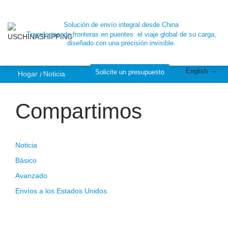
Algunos
Solución de envío integral desde China
Transformando fronteras en puentes: el viaje global de su carga,
conocimientos
diseñado con una precisión invisible.
English
sobre el seguro de
Solicite un presupuesto
Hogar
Noticia
Compartimos
carga
Noticia
Básico
Avanzado
Envíos a los Estados Unidos