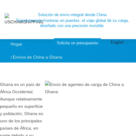
Contenedor
Solución de envío integral desde China
Transformando fronteras en puentes: el viaje global de su carga,
marítimo, envío de
diseñado con una precisión invisible.
English
carga aérea de
Solicite un presupuesto
Hogar
Envíos de China a Ghana
China a Ghana
|SCU
Ghana es un país de
África Occidental.
Aunque relativamente
pequeño en superficie
y población, Ghana es
uno de los principales
países de África, en
parte debido a su