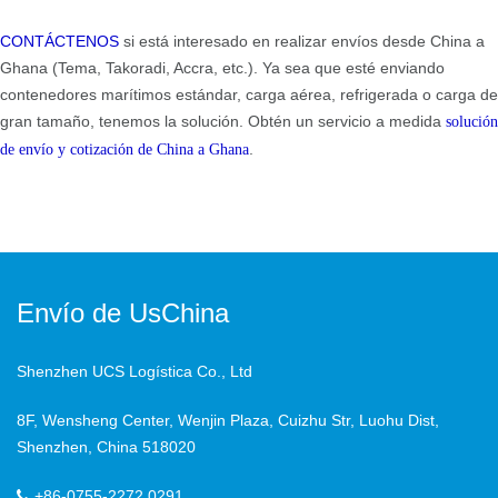
CONTÁCTENOS
si está interesado en realizar envíos desde China a
Ghana (Tema, Takoradi, Accra, etc.). Ya sea que esté enviando
contenedores marítimos estándar, carga aérea, refrigerada o carga de
gran tamaño, tenemos la solución. Obtén un servicio a medida
solución
.
de envío y cotización de China a Ghana
Envío de UsChina
Shenzhen UCS Logística Co., Ltd
8F, Wensheng Center, Wenjin Plaza, Cuizhu Str, Luohu Dist,
Shenzhen, China 518020
+86-0755-2272 0291