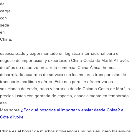
de
carga
con
sede
en
China,
especializado y experimentado en logística internacional para el
negocio de importación y exportación China-Costa de Marfil. A través
de años de esfuerzo en la ruta comercial China-África, hemos
desarrollado acuerdos de servicio con los mejores transportistas de
transporte marítimo y aéreo. Esto nos permite ofrecer varias
soluciones de envío, rutas y horarios desde China a Costa de Marfil a
precios justos con garantía de espacio, especialmente en temporada
alta.
Más sobre
¿Por qué nosotros al importar y enviar desde China?
a
Côte d'Ivoire
China es el hogar de muchos proveedores mundiales, pero los envíos