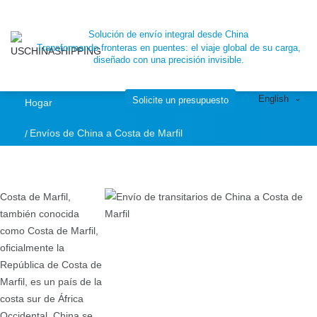
Contenedor
Solución de envío integral desde China
Transformando fronteras en puentes: el viaje global de su carga,
marítimo, envío de
diseñado con una precisión invisible.
English
carga aérea de
Solicite un presupuesto
Hogar
Envíos de China a Costa de Marfil
China a Costa de
Marfil |SCU
Costa de Marfil,
también conocida
como Costa de Marfil,
oficialmente la
República de Costa de
Marfil, es un país de la
costa sur de África
Occidental. China se