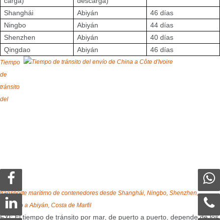
carga)
descarga)
Shanghái
Abiyán
46 días
Ningbo
Abiyán
44 días
Shenzhen
Abiyán
40 días
Qingdao
Abiyán
46 días
Tiempo
de
tránsito
del
transporte marítimo de contenedores desde Shanghái, Ningbo, Shenzhen,
Qingdao a Abiyán, Costa de Marfil
FYI: El tiempo de tránsito por mar, de puerto a puerto, depende de los