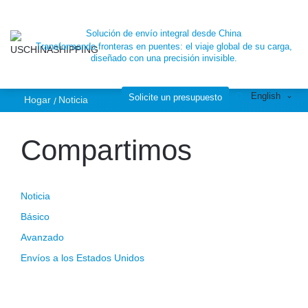
La escasez de
Solución de envío integral desde China
Transformando fronteras en puentes: el viaje global de su carga,
contenedores
diseñado con una precisión invisible.
English
aumenta el costo
Solicite un presupuesto
Hogar
Noticia
Compartimos
de envío | Impacto
de COVID en el
Noticia
Básico
envío desde China
Avanzado
Envíos a los Estados Unidos