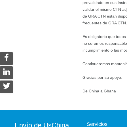
prevalidado en sus Inst
validar el mismo CTN adj
de GRA CTN están dispon
frecuentes de GRA CTN.
Es obligatorio que todo
no seremos responsables 
incumplimiento o las mod
Continuaremos mantenién
Gracias por su apoyo.
De China a Ghana
Envío de UsChina
Servicios