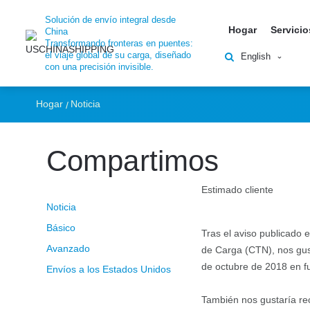
De China a Ghana 
Solución de envío integral desde
Hogar
Servicio
China
Transformando fronteras en puentes:
Seguimiento (CTN).
el viaje global de su carga, diseñado
English
con una precisión invisible.
Hogar
Noticia
Compartimos
Estimado cliente
Noticia
Básico
Tras el aviso publicado
Avanzado
de Carga (CTN), nos gus
de octubre de 2018 en fu
Envíos a los Estados Unidos
También nos gustaría re