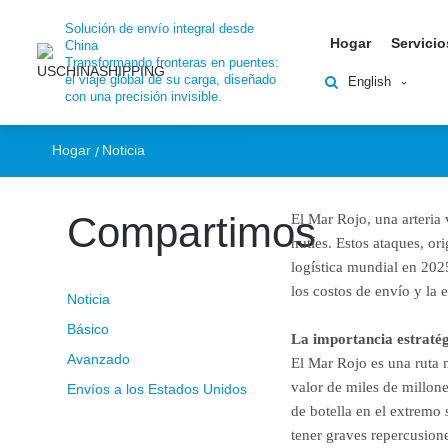
La crisis de los hu
Solución de envío integral desde
Hogar
Servicio
China
Transformando fronteras en puentes:
persistentes en la 
el viaje global de su carga, diseñado
English
con una precisión invisible.
Hogar
Noticia
Compartimos
El Mar Rojo, una arteria 
hutíes. Estos ataques, o
logística mundial en 2025
los costos de envío y la
Noticia
Básico
La importancia estraté
Avanzado
El Mar Rojo es una ruta m
valor de miles de millon
Envíos a los Estados Unidos
de botella en el extremo 
tener graves repercusione