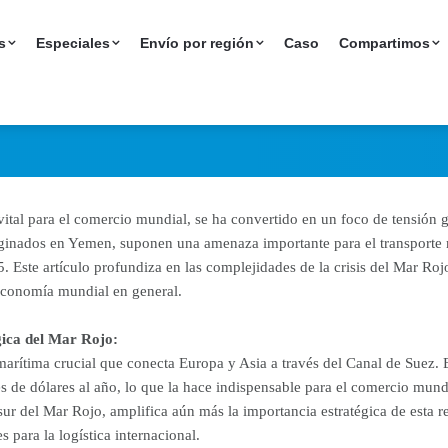
tíes en el Mar Rojo:
s
Especiales
Envío por región
Caso
Compartimos
logística mundial e
vital para el comercio mundial, se ha convertido en un foco de tensión g
riginados en Yemen, suponen una amenaza importante para el transporte m
. Este artículo profundiza en las complejidades de la crisis del Mar Ro
 economía mundial en general.
gica del Mar Rojo:
arítima crucial que conecta Europa y Asia a través del Canal de Suez. E
es de dólares al año, lo que la hace indispensable para el comercio mund
sur del Mar Rojo, amplifica aún más la importancia estratégica de esta 
s para la logística internacional.